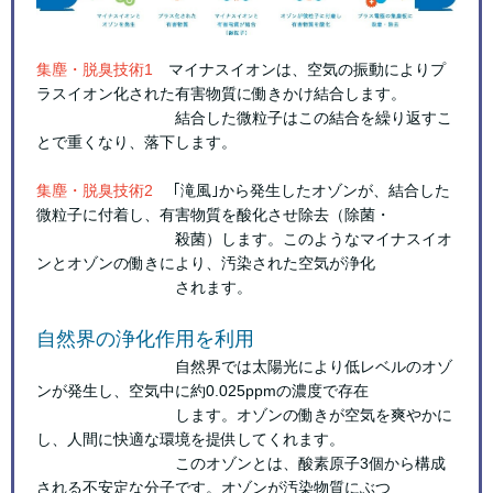
集塵・脱臭技術1
マイナスイオンは、空気の振動によりプ
ラスイオン化された有害物質に働きかけ結合します。
結合した微粒子はこの結合を繰り返すこ
とで重くなり、落下します。
集塵・脱臭技術2
｢滝風｣から発生したオゾンが、結合した
微粒子に付着し、有害物質を酸化させ除去（除菌・
殺菌）します。このようなマイナスイオ
ンとオゾンの働きにより、汚染された空気が浄化
されます。
自然界の浄化作用を利用
自然界では太陽光により低レベルのオゾ
ンが発生し、空気中に約0.025ppmの濃度で存在
します。オゾンの働きが空気を爽やかに
し、人間に快適な環境を提供してくれます。
このオゾンとは、酸素原子3個から構成
される不安定な分子です。オゾンが汚染物質にぶつ